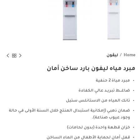
Home
ليڤون
ﻣﺒﺮد ﻣﻴﺎه ﻟﻴﻔﻮن ﺑﺎرد ﺳﺎﺧﻦ أﻣﺎن
ﻣﺒﺮد ﻣﻴﺎة 2 حنفية
ﺿﺎﻏــﻂ ﺗﺒﺮﻳـﺪ ﻋﺎﻟﻲ اﻟﻜﻔﺎءة
ﺗﺎﻧﻚ اﻟﻤﻴﺎه ﻣﻦ اﻻﺳﺘﺎﻧﻠﺲ ﺳﺘﻴﻞ
ضمان ذهبي (إمكانية استبدال المنتج خلال السنة الأولى في حالة
وجود عيوب صناعة).
خزان قطعة واحدة (بدون لحامات)
قفل أمان لحماية الأطفال من الماء الساخن