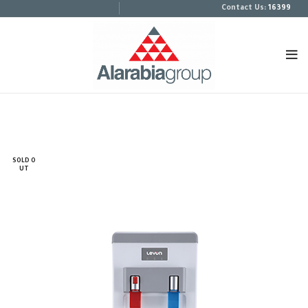
:Contact Us
16399
SOLD O
UT