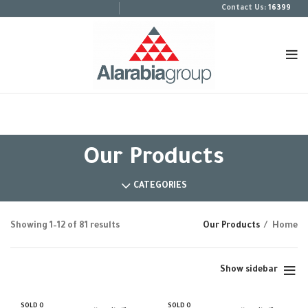
:Contact Us
16399
Our Products
CATEGORIES
Showing 1–12 of 81 results
Our Products
Home
Show sidebar
SOLD O
SOLD O